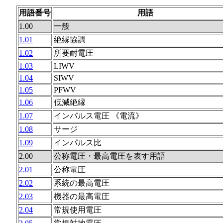
用語番号
用語
1.00
一般
1.01
絶縁協調
1.02
所要耐電圧
1.03
LIWV
1.04
SIWV
1.05
PFWV
1.06
低減絶縁
1.07
インパルス電圧 《電流》
1.08
サージ
1.09
インパルス比
2.00
公称電圧・最高電圧を表す用語
2.01
公称電圧
2.02
系統の最高電圧
2.03
機器の最高電圧
2.04
常規使用電圧