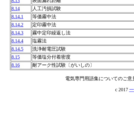
8.13
表面漏れ距離
8.14
人工汚損試験
8.14.1
等価霧中法
8.14.2
定印霧中法
8.14.3
霧中定印繰返し法
8.14.4
塩霧法
8.14.5
洗浄耐電圧試験
8.15
等価塩分付着密度
8.16
耐アーク性試験〔がいしの〕
電気専門用語集についてのご意
c 2017
一