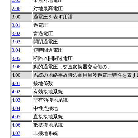
2.05
常規対地電圧
2.06
対地最高電圧
3.00
過電圧を表す用語
3.01
過電圧
3.02
雷過電圧
3.03
開閉過電圧
3.04
短時間過電圧
3.05
断路器開閉過電圧
3.06
動的過電圧〔交直変換器交流側の〕
4.00
系統の地絡事故時の商用周波過電圧特性を表す
4.01
接地係数
4.02
有効接地系統
4.03
非有効接地系統
4.04
中性点接地
4.05
直接接地系統
4.06
抵抗接地系統
4.07
非接地系統