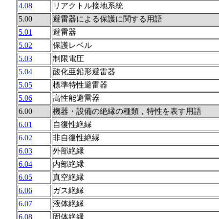
4.08
リアクトル接地系統
5.00
避雷器による保護に関する用語
5.01
避雷器
5.02
保護レベル
5.03
制限電圧
5.04
酸化亜鉛形避雷器
5.05
標準特性避雷器
5.06
高性能避雷器
6.00
機器・設備の絶縁の種類，特性を表す用語
6.01
自復性絶縁
6.02
非自復性絶縁
6.03
外部絶縁
6.04
内部絶縁
6.05
真空絶縁
6.06
ガス絶縁
6.07
液体絶縁
6.08
固体絶縁