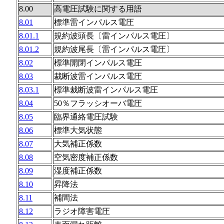
8.00
高電圧試験に関する用語
8.01
標準雷インパルス電圧
8.01.1
規約波頭長〔雷インパルス電圧〕
8.01.2
規約波尾長〔雷インパルス電圧〕
8.02
標準開閉インパルス電圧
8.03
裁断波雷インパルス電圧
8.03.1
標準裁断波雷インパルス電圧
8.04
50％フラッシオーバ電圧
8.05
臨界通絡電圧試験
8.06
標準大気状態
8.07
大気補正係数
8.08
空気密度補正係数
8.09
湿度補正係数
8.10
昇降法
8.11
補間法
8.12
ラジオ障害電圧