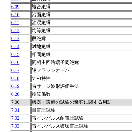
6.09
複合絶縁
6.10
沿面絶縁
6.11
油浸絶縁
6.12
均等絶縁
6.13
段絶縁
6.14
対地絶縁
6.15
相間絶縁
6.16
同相主回路端子間絶縁
6.17
逆フラッシオーバ
6.18
V－t特性
6.19
雷サージ波形評価手法
6.20
換算係数
7.00
機器・設備の試験の種類に関する用語
7.01
耐電圧試験
7.02
雷インパルス耐電圧試験
7.03
雷インパルス破壊電圧試験