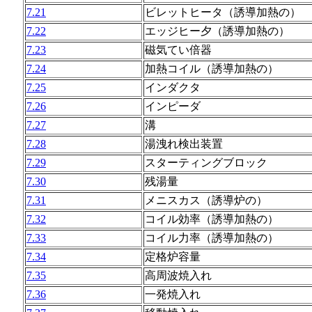
7.21
ビレットヒータ（誘導加熱の）
7.22
エッジヒー夕（誘導加熱の）
7.23
磁気てい倍器
7.24
加熱コイル（誘導加熱の）
7.25
インダクタ
7.26
インピーダ
7.27
溝
7.28
湯洩れ検出装置
7.29
スターティングブロック
7.30
残湯量
7.31
メニスカス（誘導炉の）
7.32
コイル効率（誘導加熱の）
7.33
コイル力率（誘導加熱の）
7.34
定格炉容量
7.35
高周波焼入れ
7.36
一発焼入れ