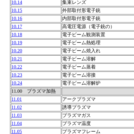
10.14
集束レンズ
10.15
外部取付形電子銃
10.16
内部取付形電子銃
10.17
高電圧電源（電子銃の）
10.18
電子ビーム観測装置
10.19
電子ビーム熱処理
10.20
電子ビーム焼入れ
10.21
電子ビーム溶解
10.22
電子ビーム蒸着
10.23
電子ビーム溶接
10.24
電子ビーム溶解炉
11.00 プラズマ加熱
11.01
アークプラズマ
11.02
誘導プラズマ
11.03
プラズマガス
11.04
プラズマ温度
11.05
プラズマフレーム