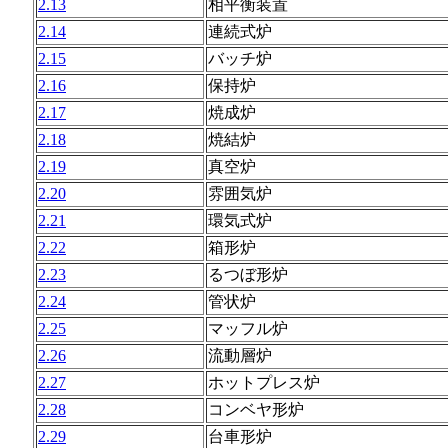
2.13
相平衡装置
2.14
連続式炉
2.15
バッチ炉
2.16
保持炉
2.17
焼成炉
2.18
焼結炉
2.19
真空炉
2.20
雰囲気炉
2.21
環気式炉
2.22
箱形炉
2.23
るつぼ形炉
2.24
管状炉
2.25
マッフル炉
2.26
流動層炉
2.27
ホットプレス炉
2.28
コンベヤ形炉
2.29
台車形炉