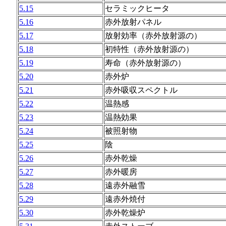
5.15
セラミックヒータ
5.16
赤外放射パネル
5.17
放射効率（赤外放射源の）
5.18
初特性（赤外放射源の）
5.19
寿命（赤外放射源の）
5.20
赤外炉
5.21
赤外吸収スペクトル
5.22
温熱感
5.23
温熱効果
5.24
被照射物
5.25
陰
5.26
赤外乾燥
5.27
赤外暖房
5.28
遠赤外融雪
5.29
遠赤外焼付
5.30
赤外乾燥炉