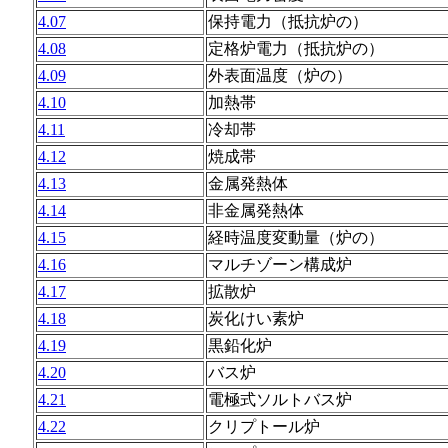
4.07
保持電力（抵抗炉の）
4.08
定格炉電力（抵抗炉の）
4.09
外表面温度（炉の）
4.10
加熱帯
4.11
冷却帯
4.12
焼成帯
4.13
金属発熱体
4.14
非金属発熱体
4.15
経時温度変動量（炉の）
4.16
マルチゾーン構成炉
4.17
拡散炉
4.18
炭化けい素炉
4.19
黒鉛化炉
4.20
バス炉
4.21
電極式ソルトバス炉
4.22
クリプトール炉