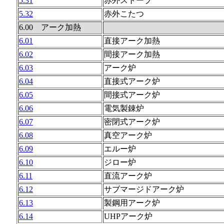
5.31
赤外ストーブ
5.32
赤外こたつ
6.00 アーク加熱
6.01
直接アーク加熱
6.02
間接アーク加熱
6.03
アーク炉
6.04
直接式アーク炉
6.05
間接式アーク炉
6.06
電気製錬炉
6.07
密閉式アーク炉
6.08
真空アーク炉
6.09
エルー炉
6.10
ジロー炉
6.11
直流アーク炉
6.12
サブマージドアーク炉
6.13
製鋼用アーク炉
6.14
UHPアーク炉