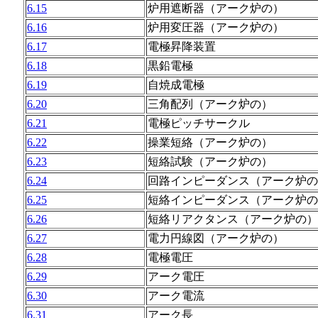
6.15
炉用遮断器（アーク炉の）
6.16
炉用変圧器（アーク炉の）
6.17
電極昇降装置
6.18
黒鉛電極
6.19
自焼成電極
6.20
三角配列（アーク炉の）
6.21
電極ピッチサークル
6.22
操業短絡（アーク炉の）
6.23
短絡試験（アーク炉の）
6.24
回路インピーダンス（アーク炉の
6.25
短絡インピーダンス（アーク炉の
6.26
短絡リアクタンス（アーク炉の）
6.27
電力円線図（アーク炉の）
6.28
電極電圧
6.29
アーク電圧
6.30
アーク電流
6.31
アーク長