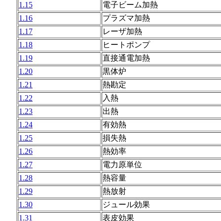
1.15
電子ビーム加熱
1.16
プラズマ加熱
1.17
レーザ加熱
1.18
ヒートポンプ
1.19
直接通電加熱
1.20
黒体炉
1.21
熱勘定
1.22
入熱
1.23
出熱
1.24
有効熱
1.25
損失熱
1.26
熱効率
1.27
電力原単位
1.28
熱容量
1.29
熱放射
1.30
ジュール効果
1.31
表皮効果