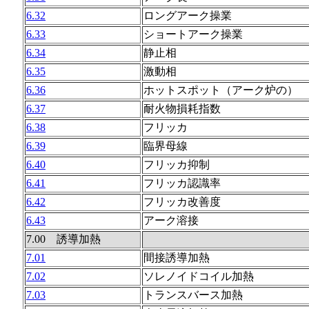
6.32
ロングアーク操業
6.33
ショートアーク操業
6.34
静止相
6.35
激動相
6.36
ホットスポット（アーク炉の）
6.37
耐火物損耗指数
6.38
フリッカ
6.39
臨界母線
6.40
フリッカ抑制
6.41
フリッカ認識率
6.42
フリッカ改善度
6.43
アーク溶接
7.00 誘導加熱
7.01
間接誘導加熱
7.02
ソレノイドコイル加熱
7.03
トランスバース加熱