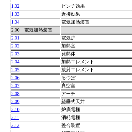
1.32
ピンチ効果
1.33
近接効果
1.34
電気加熱装置
2.00 電気加熱装置
2.01
電気炉
2.02
加熱室
2.03
発熱体
2.04
加熱エレメント
2.05
放射エレメント
2.06
るつぼ
2.07
真空室
2.08
アーチ
2.09
懸垂式天井
2.10
炉底電極
2.11
消耗電極
2.12
整合装置