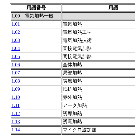
用語番号
用語
1.00 電気加熱一般
1.01
電気加熱
1.02
電気加熱工学
1.03
電気加熱技術
1.04
直接電気加熱
1.05
間接電気加熱
1.06
全体加熱
1.07
局部加熱
1.08
表層加熱
1.09
抵抗加熱
1.10
赤外加熱
1.11
アーク加熱
1.12
誘導加熱
1.13
誘電加熱
1.14
マイクロ波加熱