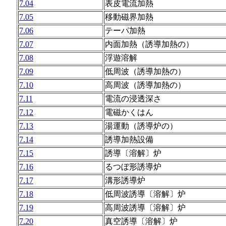
7.04
表皮電流加熱
7.05
移動磁界加熱
7.06
テーパ加熱
7.07
内面加熱（誘導加熱の）
7.08
浮遊溶解
7.09
低周波（誘導加熱の）
7.10
高周波（誘導加熱の）
7.11
電流の浸透深さ
7.12
電磁かくはん
7.13
湯運動（誘導炉の）
7.14
誘導加熱設備
7.15
誘導〔溶解〕炉
7.16
るつぼ形誘導炉
7.17
溝形誘導炉
7.18
低周波誘導〔溶解〕炉
7.19
高周波誘導〔溶解〕炉
7.20
真空誘導〔溶解〕炉