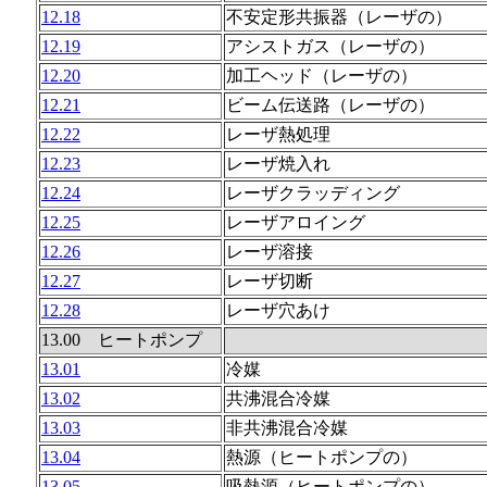
12.18
不安定形共振器（レーザの）
12.19
アシストガス（レーザの）
12.20
加工ヘッド（レーザの）
12.21
ビーム伝送路（レーザの）
12.22
レーザ熱処理
12.23
レーザ焼入れ
12.24
レーザクラッディング
12.25
レーザアロイング
12.26
レーザ溶接
12.27
レーザ切断
12.28
レーザ穴あけ
13.00 ヒートポンプ
13.01
冷媒
13.02
共沸混合冷媒
13.03
非共沸混合冷媒
13.04
熱源（ヒートポンプの）
13.05
吸熱源（ヒートポンプの）