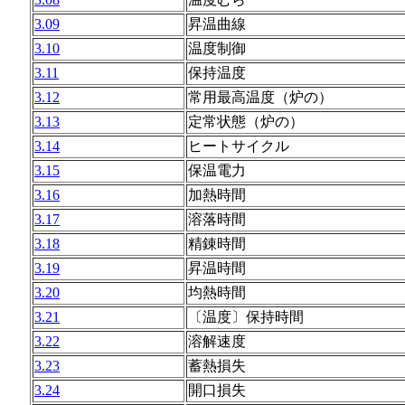
3.09
昇温曲線
3.10
温度制御
3.11
保持温度
3.12
常用最高温度（炉の）
3.13
定常状態（炉の）
3.14
ヒートサイクル
3.15
保温電力
3.16
加熱時間
3.17
溶落時間
3.18
精錬時間
3.19
昇温時間
3.20
均熱時間
3.21
〔温度〕保持時間
3.22
溶解速度
3.23
蓄熱損失
3.24
開口損失