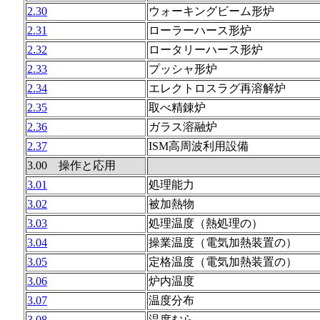
2.30
ウォーキングビーム形炉
2.31
ローラーハース形炉
2.32
ロータリーハース形炉
2.33
プッシャ形炉
2.34
エレクトロスラグ再溶解炉
2.35
取べ精錬炉
2.36
ガラス溶融炉
2.37
ISM高周波利用設備
3.00 操作と応用
3.01
処理能力
3.02
被加熱物
3.03
処理温度（熱処理の）
3.04
操業温度（電気加熱装置の）
3.05
定格温度（電気加熱装置の）
3.06
炉内温度
3.07
温度分布
3.08
温度むら