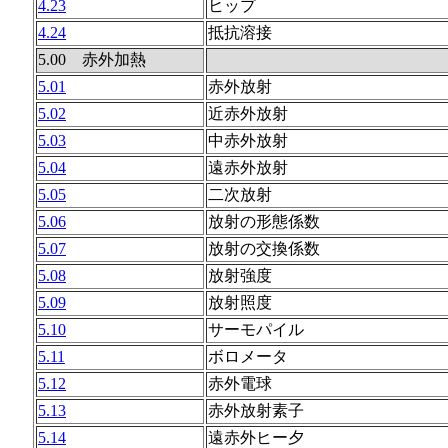
4.23
ヒップ
4.24
抵抗溶接
5.00 赤外加熱
5.01
赤外放射
5.02
近赤外放射
5.03
中赤外放射
5.04
遠赤外放射
5.05
二次放射
5.06
放射の形態係数
5.07
放射の交換係数
5.08
放射強度
5.09
放射照度
5.10
サーモパイル
5.11
ボロメータ
5.12
赤外電球
5.13
赤外放射素子
5.14
遠赤外ヒー夕