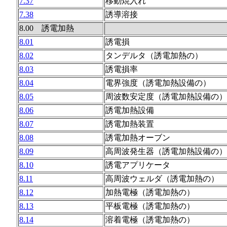
7.37
移動焼入れ
7.38
誘導溶接
8.00 誘電加熱
8.01
誘電損
8.02
タンデルタ（誘電加熱の）
8.03
誘電損率
8.04
電界強度（誘電加熱設備の）
8.05
周波数安定度（誘電加熱設備の）
8.06
誘電加熱設備
8.07
誘電加熱装置
8.08
誘電加熱オーブン
8.09
高周波発生器（誘電加熱設備の）
8.10
誘電アプリケータ
8.11
高周波ウェルダ（誘電加熱の）
8.12
加熱電極（誘電加熱の）
8.13
平板電極（誘電加熱の）
8.14
溶着電極（誘電加熱の）