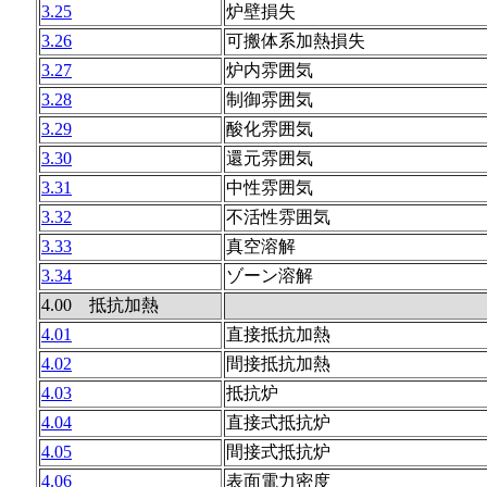
3.25
炉壁損失
3.26
可搬体系加熱損失
3.27
炉内雰囲気
3.28
制御雰囲気
3.29
酸化雰囲気
3.30
還元雰囲気
3.31
中性雰囲気
3.32
不活性雰囲気
3.33
真空溶解
3.34
ゾーン溶解
4.00 抵抗加熱
4.01
直接抵抗加熱
4.02
間接抵抗加熱
4.03
抵抗炉
4.04
直接式抵抗炉
4.05
間接式抵抗炉
4.06
表面電力密度