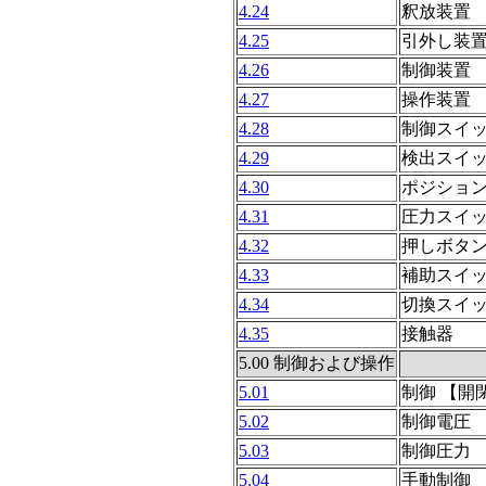
4.24
釈放装置
4.25
引外し装
4.26
制御装置 
4.27
操作装置 
4.28
制御スイッ
4.29
検出スイ
4.30
ポジショ
4.31
圧力スイ
4.32
押しボタ
4.33
補助スイ
4.34
切換スイ
4.35
接触器
5.00 制御および操作
5.01
制御 【開
5.02
制御電圧
5.03
制御圧力
5.04
手動制御 