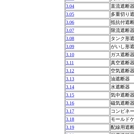
3.04
直流遮断
3.05
多重切り
3.06
抵抗付遮
3.07
限流遮断
3.08
タンク形
3.09
がいし形
3.10
ガス遮断
3.11
真空遮断
3.12
空気遮断
3.13
油遮断器
3.14
水遮断器
3.15
気中遮断
3.16
磁気遮断
3.17
コンビネ
3.18
モールド
3.19
配線用遮