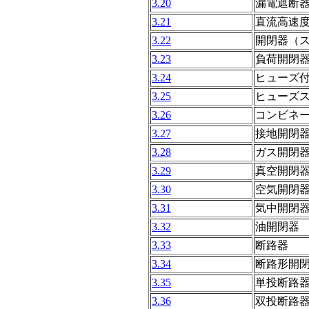
3.20
漏電遮断
3.21
直流高速
3.22
開閉器（
3.23
負荷開閉
3.24
ヒューズ
3.25
ヒューズ
3.26
コンビネ
3.27
接地開閉
3.28
ガス開閉
3.29
真空開閉
3.30
空気開閉
3.31
気中開閉
3.32
油開閉器
3.33
断路器
3.34
断路形開
3.35
単投断路
3.36
双投断路