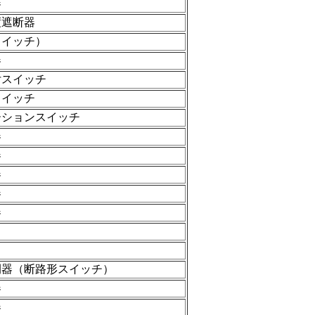
器
度遮断器
スイッチ）
器
付スイッチ
スイッチ
ーションスイッチ
器
器
器
器
器
閉器（断路形スイッチ）
器
器