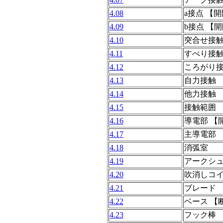
4.08
a接点 【
4.09
b接点 【
4.10
突合せ接
4.11
すべり接
4.12
ころがり
4.13
自力接触
4.14
他力接触
4.15
接触範囲 
4.16
導電部 【
4.17
主導電部 
4.18
消弧室
4.19
アークシ
4.20
吹消しコ
4.21
ブレード 
4.22
ベース 【
4.23
フック棒 