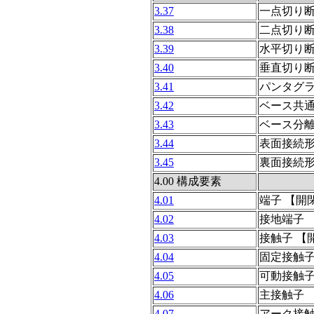
3.37
一点切り
3.38
二点切り
3.39
水平切り
3.40
垂直切り
3.41
パンタグ
3.42
ベース共
3.43
ベース分
3.44
表面接続
3.45
裏面接続
4.00 構成要素
4.01
端子 【開
4.02
接地端子 
4.03
接触子 【
4.04
固定接触
4.05
可動接触
4.06
主接触子
4.07
アーク接