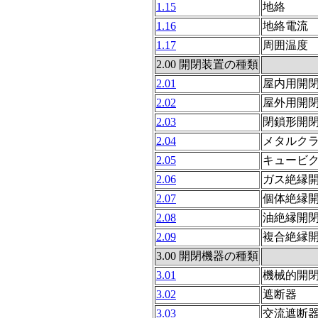
1.15
地絡
1.16
地絡電流
1.17
周囲温度 
2.00 開閉装置の種類
2.01
屋内用開
2.02
屋外用開
2.03
閉鎖形開
2.04
メタルク
2.05
キュービ
2.06
ガス絶縁
2.07
個体絶縁
2.08
油絶縁開
2.09
複合絶縁
3.00 開閉機器の種類
3.01
機械的開
3.02
遮断器
3.03
交流遮断