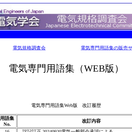
電気規格調査会
電気専門用語集の販売
電気専門用語集（WEB版）
電気専門用語集Web版 改訂履歴
用語集
改訂内容
No.
16
誤記訂正 20240920電気一般部会承認による