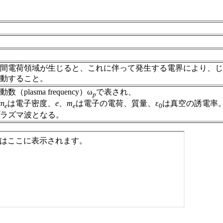
間電荷領域が生じると、これに伴って発生する電界により、じ
動すること。
lasma frequency）ω
で表され、
p
で
n
は電子密度、
e
、
m
は電子の電荷、質量、ε
は真空の誘電率
e
e
0
ラズマ波となる。