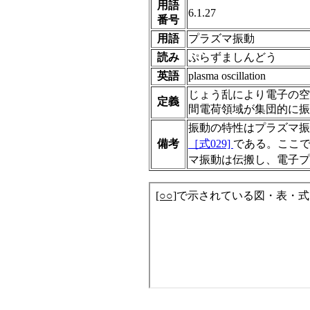
用語
6.1.27
番号
用語
プラズマ振動
読み
ぷらずましんどう
英語
plasma oscillation
じょう乱により電子の空
定義
間電荷領域が集団的に振
振動の特性はプラズマ振動数（p
備考
［式029]
である。ここ
マ振動は伝搬し、電子プ