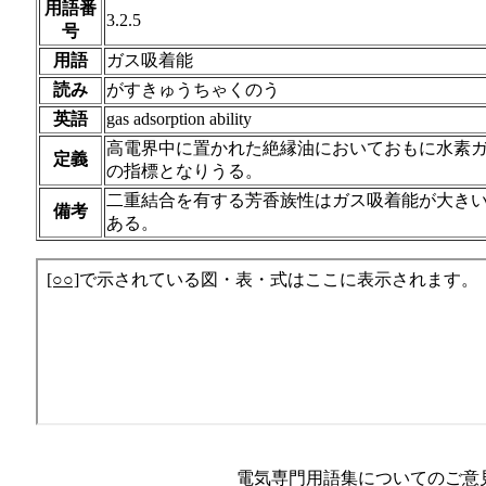
用語番
3.2.5
号
用語
ガス吸着能
読み
がすきゅうちゃくのう
英語
gas adsorption ability
高電界中に置かれた絶縁油においておもに水素
定義
の指標となりうる。
二重結合を有する芳香族性はガス吸着能が大き
備考
ある。
電気専門用語集についてのご意