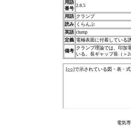
用語
2.8.5
番号
用語
クランプ
読み
くらんぷ
英語
clump
定義
電極表面に付着している誘
クランプ理論では、印加
備考
いる。長ギャップ長（＞
電気専