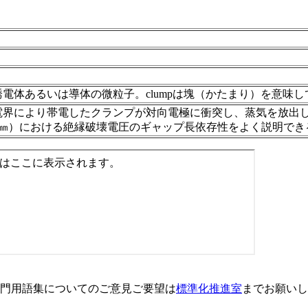
電体あるいは導体の微粒子。clumpは塊（かたまり）を意味し
電界により帯電したクランプが対向電極に衝突し、蒸気を放出
2㎜）における絶縁破壊電圧のギャップ長依存性をよく説明でき
門用語集についてのご意見ご要望は
標準化推進室
までお願いし