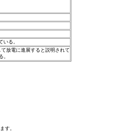
ている。
して放電に進展すると説明されて
る。
ます。