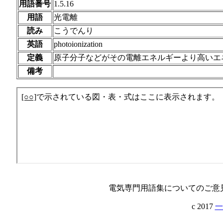
用語番号
1.5.16
用語
光電離
読み
こうでんり
英語
photoionization
定義
原子分子などがその電離エネルギーより高いエ
備考
電気専門用語集についてのご意
c 2017
一