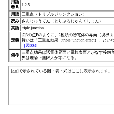
用語
1.2.5
番号
用語
三重点（トリプルジャンクション）
読み
さんじゅうてん（とりぷるじゃんくしょん）
英語
triple junction
図3の点Pのように、2種類の誘電体の界面（境界
定義
舞いは「三重点効果（triple junction effect）」と
［図003]
三重点効果は誘電体界面と電極表面とがなす接触角
備考
界は理論上無限大か零になる。