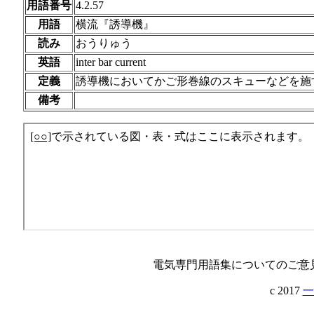
用語番号
4.2.57
用語
横流『誘導機』
読み
おうりゅう
英語
inter bar current
定義
誘導機においてかご形巻線のスキューなどを施
備考
電気専門用語集についてのご意
c 2017
一